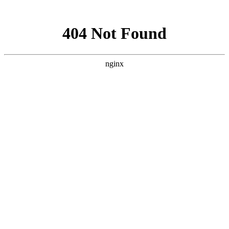
网站地图
龙水游戏开发
《edupeking.com》开奖大小计
划，2024飞艇开奖近十期，2024
飞艇开奖大小计划，2024飞艇历
史开奖网址。168飞艇开奖结果
号码查询亮点、开奖近十期、正
规**2024、开奖结果号码查询亮
点 现场开奖结果查询 2024飞艇
现场开奖结果查询。